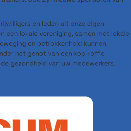
jwilligers en leden uit onze eigen
 een lokale vereniging, samen met lokale
 beweging en betrokkenheid kunnen
nder het genot van een kop koffie
or de gezondheid van uw medewerkers,