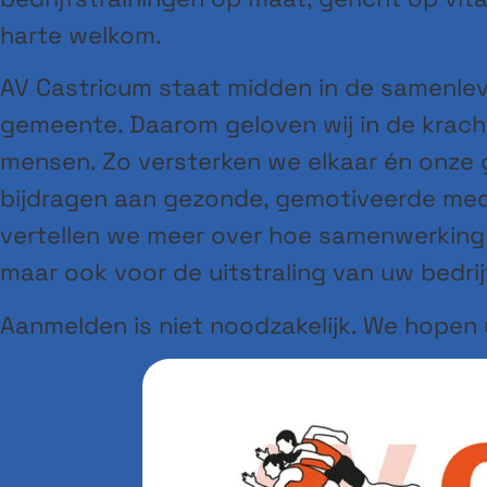
harte welkom.
AV Castricum staat midden in de samenlevin
gemeente. Daarom geloven wij in de krach
mensen. Zo versterken we elkaar én onze
bijdragen aan gezonde, gemotiveerde mede
vertellen we meer over hoe samenwerking
maar ook voor de uitstraling van uw bedrij
Aanmelden is niet noodzakelijk. We hope