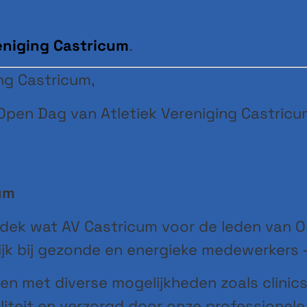
eniging Castricum
.
ng Castricum,
 Open Dag van Atletiek Vereniging Castricu
um
dek wat AV Castricum voor de leden van 
ijk bij gezonde en energieke medewerkers –
en met diverse mogelijkheden zoals clinic
aliteit en verzorgd door onze professionele